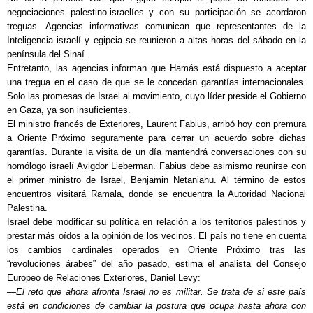
negociaciones palestino-israelíes y con su participación se acordaron
treguas. Agencias informativas comunican que representantes de la
Inteligencia israelí y egipcia se reunieron a altas horas del sábado en la
península del Sinaí.
Entretanto, las agencias informan que Hamás está dispuesto a aceptar
una tregua en el caso de que se le concedan garantías internacionales.
Solo las promesas de Israel al movimiento, cuyo líder preside el Gobierno
en Gaza, ya son insuficientes.
El ministro francés de Exteriores, Laurent Fabius, arribó hoy con premura
a Oriente Próximo seguramente para cerrar un acuerdo sobre dichas
garantías. Durante la visita de un día mantendrá conversaciones con su
homólogo israelí Avigdor Lieberman. Fabius debe asimismo reunirse con
el primer ministro de Israel, Benjamin Netaniahu. Al término de estos
encuentros visitará Ramala, donde se encuentra la Autoridad Nacional
Palestina.
Israel debe modificar su política en relación a los territorios palestinos y
prestar más oídos a la opinión de los vecinos. El país no tiene en cuenta
los cambios cardinales operados en Oriente Próximo tras las
“revoluciones árabes” del año pasado, estima el analista del Consejo
Europeo de Relaciones Exteriores, Daniel Levy:
—El reto que ahora afronta Israel no es militar. Se trata de si este país
está en condiciones de cambiar la postura que ocupa hasta ahora con