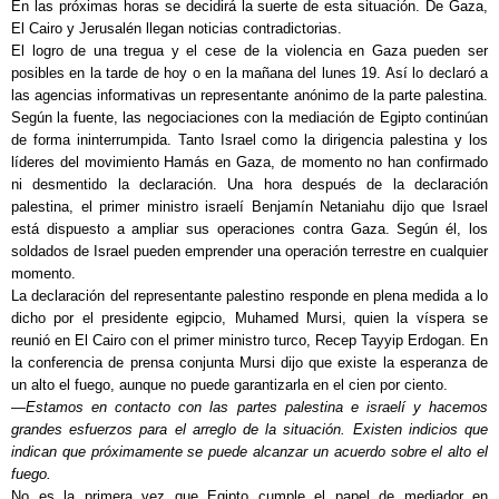
En las próximas horas se decidirá la suerte de esta situación. De Gaza,
El Cairo y Jerusalén llegan noticias contradictorias.
El logro de una tregua y el cese de la violencia en Gaza pueden ser
posibles en la tarde de hoy o en la mañana del lunes 19. Así lo declaró a
las agencias informativas un representante anónimo de la parte palestina.
Según la fuente, las negociaciones con la mediación de Egipto continúan
de forma ininterrumpida. Tanto Israel como la dirigencia palestina y los
líderes del movimiento Hamás en Gaza, de momento no han confirmado
ni desmentido la declaración. Una hora después de la declaración
palestina, el primer ministro israelí Benjamín Netaniahu dijo que Israel
está dispuesto a ampliar sus operaciones contra Gaza. Según él, los
soldados de Israel pueden emprender una operación terrestre en cualquier
momento.
La declaración del representante palestino responde en plena medida a lo
dicho por el presidente egipcio, Muhamed Mursi, quien la víspera se
reunió en El Cairo con el primer ministro turco, Recep Tayyip Erdogan. En
la conferencia de prensa conjunta Mursi dijo que existe la esperanza de
un alto el fuego, aunque no puede garantizarla en el cien por ciento.
—Estamos en contacto con las partes palestina e israelí y hacemos
grandes esfuerzos para el arreglo de la situación. Existen indicios que
indican que próximamente se puede alcanzar un acuerdo sobre el alto el
fuego.
No es la primera vez que Egipto cumple el papel de mediador en